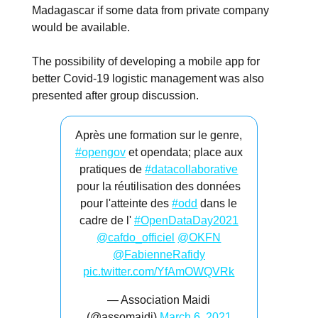
Madagascar if some data from private company
would be available.
The possibility of developing a mobile app for
better Covid-19 logistic management was also
presented after group discussion.
Après une formation sur le genre,
#opengov
et opendata; place aux
pratiques de
#datacollaborative
pour la réutilisation des données
pour l'atteinte des
#odd
dans le
cadre de l'
#OpenDataDay2021
@cafdo_officiel
@OKFN
@FabienneRafidy
pic.twitter.com/YfAmOWQVRk
— Association Maidi
(@assomaidi)
March 6, 2021