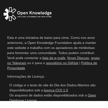
Esta é uma iniciativa de baixo para cima. Como nos anos
anteriores, a Open Knowledge Foundation ajuda a manter
este website e trabalha com os apoiadores de minibolsas
para fomentar uma comunidade. Todos podem contribuir.
Você pode contactar a
lista de e-mails
,
fórum Discuss
,
grupo
no Telegram
ou ir para o
repositório no GitHub
|
Política de
Privacidade
Informações de Licença:
O código e o texto do site do Dia dos Dados Abertos são
disponibilizados sob a
licença CC0 1.0
Os arquivos de dados estão disponibilizados sob a
Open
Database License
Este site usa ícones de
icomoon
sob a
Licença CC BY 4.0