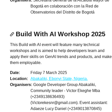
Organisers
Secretaria General de la Alcaldía Mayor de
Bogotá en colaboración con la Red de
Observatorios del Distrito de Bogotá
Build With AI Workshop 2025
This Build with AI event will feature many technical
workshops and is aimed to help developers learn and
apply their skills on GenAI trends and products, and make
them employable.
Date
Friday 7 March 2025
Location
Abakaliki, Ebonyi State, Nigeria.
Organisers
Google Developer Group Abakaliki,
Community leader - Victor Ekeghe Mba
(+2349138636493)
(
Victorekesnr@gmail.com
). Event assistant:
Adaeze Lucy Daniel (+2349013870845)